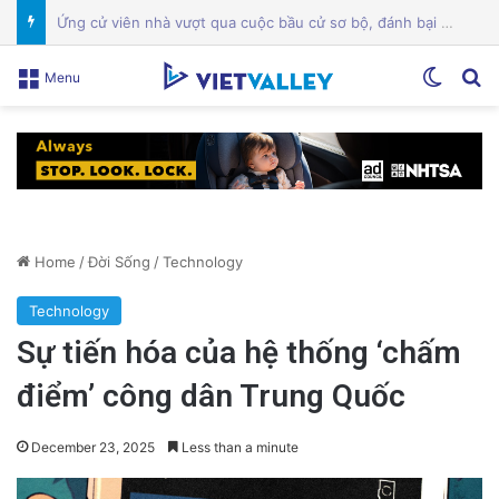
Một địa điểm thứ hai ở trung tâm San Jose đóng cửa giữa cuộc chiến giấy phép
Switch
Se
Menu
Home
/
Đời Sống
/
Technology
Technology
Sự tiến hóa của hệ thống ‘chấm
điểm’ công dân Trung Quốc
December 23, 2025
Less than a minute