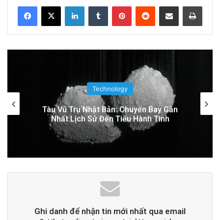
LinkedIn
Tumblr
Pinterest
Reddit
Share via Email
Print
Related Articles
Thuyền Kéo Tên Lửa Starship Được Hé Lộ
Qua Ảnh Vệ Tinh!
19 hours ago
Technology
Tên lửa SpaceX chuẩn bị va chạm với Mặt
Google Earth AI Bị Rút Gấp Vì Cơn Bão
Trăng: Cú sốc vũ trụ sắp xảy ra!
Deepfake
2 days ago
Đọc thêm
Read More
advertisement
Ghi danh để nhận tin mới nhất qua email