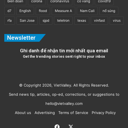
bien doan
corona
coronavirus
co vang
covid19
d7
English
flood
Measure A
Nam Cali
nổ súng
rfa
San Jose
sjpd
teletron
texas
vinfast
virus
Newsletter
Ghi danh để nhận tin mới nhất qua email
Get the trending stories sent right to your inbox
© Copyright 2026, VietValley. All Rights Reserved.
Send news tip, articles, op-ed, corrections, or suggestions to
hello@vietvalley.com
About us
Advertising
Terms of Service
Privacy Policy
Facebook
X