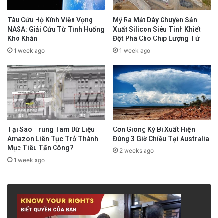
Tàu Cứu Hộ Kính Viễn Vọng
Mỹ Ra Mắt Dây Chuyền Sản
NASA: Giải Cứu Từ Tình Huống
Xuất Silicon Siêu Tinh Khiết
Khó Khăn
Đột Phá Cho Chip Lượng Tử
1 week ago
1 week ago
Tại Sao Trung Tâm Dữ Liệu
Cơn Giông Kỳ Bí Xuất Hiện
Amazon Liên Tục Trở Thành
Đúng 3 Giờ Chiều Tại Australia
Mục Tiêu Tấn Công?
2 weeks ago
1 week ago