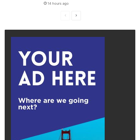
14 hours ago
Previous
Next
page
page