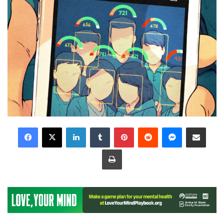
LinkedIn
Tumblr
Pinterest
Reddit
Messenger
Share via Email
Print