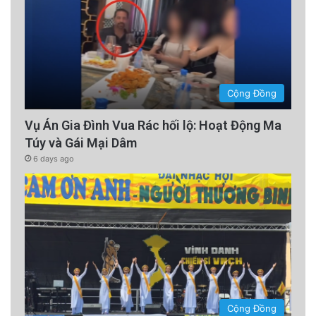
Cộng Đồng
Vụ Án Gia Đình Vua Rác hối lộ: Hoạt Động Ma
Túy và Gái Mại Dâm
6 days ago
Cộng Đồng