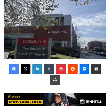
LinkedIn
Tumblr
Pinterest
Reddit
Messenger
Share via Email
Print