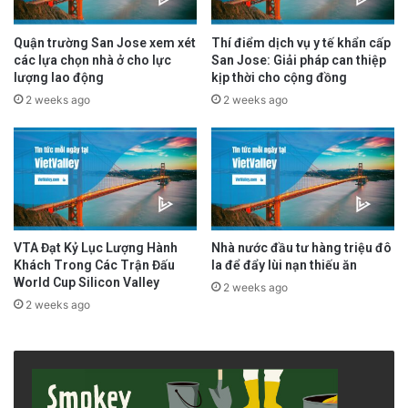
Quận trường San Jose xem xét
Thí điểm dịch vụ y tế khẩn cấp
các lựa chọn nhà ở cho lực
San Jose: Giải pháp can thiệp
lượng lao động
kịp thời cho cộng đồng
2 weeks ago
2 weeks ago
VTA Đạt Kỷ Lục Lượng Hành
Nhà nước đầu tư hàng triệu đô
Khách Trong Các Trận Đấu
la để đẩy lùi nạn thiếu ăn
World Cup Silicon Valley
2 weeks ago
2 weeks ago