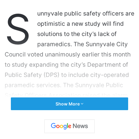
S
unnyvale public safety officers are
optimistic a new study will find
solutions to the city’s lack of
paramedics. The Sunnyvale City
Council voted unanimously earlier this month
to study expanding the city’s Department of
Public Safety (DPS) to include city-operated
paramedic services. The Sunnyvale Public
Safety Officers Association raised the alarm
Show More
last year about the city’s deficient paramedic
support, and proponents are relying on the
study to provide much needed data — as well
as solutions. Sunnyvale doesn’t have separate