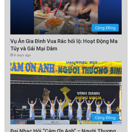
Cộng Đồng
Vụ Án Gia Đình Vua Rác hối lộ: Hoạt Động Ma
Túy và Gái Mại Dâm
6 days ago
Cộng Đồng
Đại Nhạc Hội “Cám Ơn Anh” – Người Thương