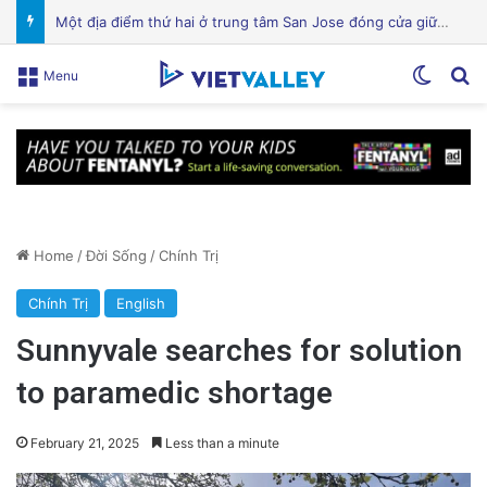
Keto Diet: Lợi Ích Đáng Kinh Ngạc Cho Sức Khỏe Của Bạn
Switch
Se
Menu
Home
/
Đời Sống
/
Chính Trị
Chính Trị
English
Sunnyvale searches for solution
to paramedic shortage
February 21, 2025
Less than a minute