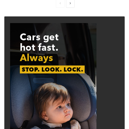
Previous
Next
page
page