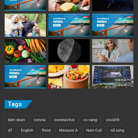
Tags
bien doan
corona
coronavirus
co vang
covid19
d7
English
flood
Measure A
Nam Cali
nổ súng