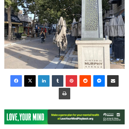
LinkedIn
Tumblr
Pinterest
Reddit
Messenger
Share via Email
Print