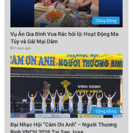
Cộng Đồng
Vụ Án Gia Đình Vua Rác hối lộ: Hoạt Động Ma
Túy và Gái Mại Dâm
7 days ago
Cộng Đồng
Đại Nhạc Hội “Cám Ơn Anh” – Người Thương
Binh VNCH 2026 Tại San Jose