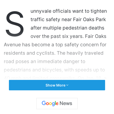
S
unnyvale officials want to tighten
traffic safety near Fair Oaks Park
after multiple pedestrian deaths
over the past six years. Fair Oaks
Avenue has become a top safety concern for
residents and cyclists. The heavily traveled
road poses an immediate danger to
pedestrians and bicycles, with speeds up to
40 mph and limited crosswalks. On Jan. 18, a
Show More
vehicle struck and killed a pedestrian crossing
Fair Oaks Avenue near the Columbia Avenue
intersection. Since 2019, Sunnyvale has had
11 fatal collisions between a vehicle and