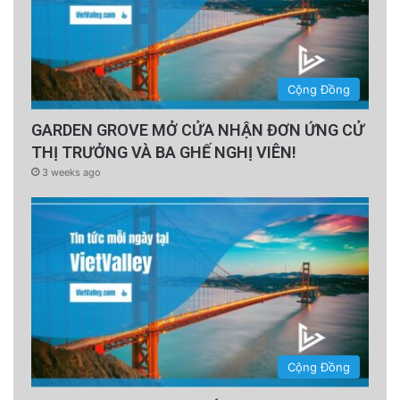
Cộng Đồng
GARDEN GROVE MỞ CỬA NHẬN ĐƠN ỨNG CỬ
THỊ TRƯỞNG VÀ BA GHẾ NGHỊ VIÊN!
3 weeks ago
Cộng Đồng