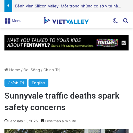
Sự Kiện Livestream Gây Chấn Động: 3 Triệu Người Theo Dõi Nguyễn Phương Hằng Tại Việt Nam!
Switch
Se
Menu
Home
/
Đời Sống
/
Chính Trị
Chính Trị
English
Sunnyvale traffic deaths spark
safety concerns
February 11, 2025
Less than a minute