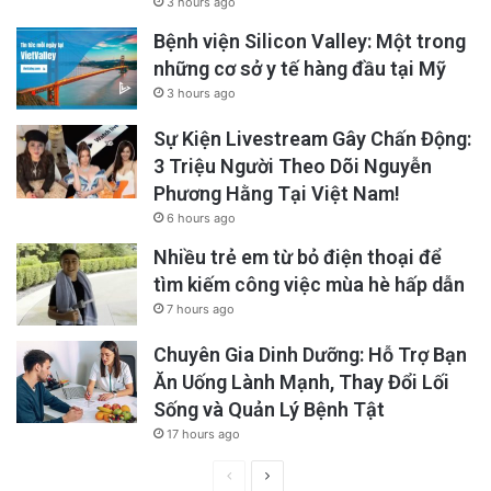
3 hours ago
Bệnh viện Silicon Valley: Một trong
những cơ sở y tế hàng đầu tại Mỹ
3 hours ago
Sự Kiện Livestream Gây Chấn Động:
3 Triệu Người Theo Dõi Nguyễn
Phương Hằng Tại Việt Nam!
6 hours ago
Nhiều trẻ em từ bỏ điện thoại để
tìm kiếm công việc mùa hè hấp dẫn
7 hours ago
Chuyên Gia Dinh Dưỡng: Hỗ Trợ Bạn
Ăn Uống Lành Mạnh, Thay Đổi Lối
Sống và Quản Lý Bệnh Tật
17 hours ago
Previous
Next