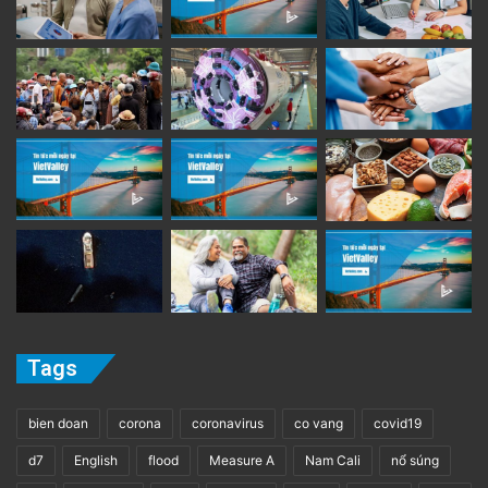
Tags
bien doan
corona
coronavirus
co vang
covid19
d7
English
flood
Measure A
Nam Cali
nổ súng