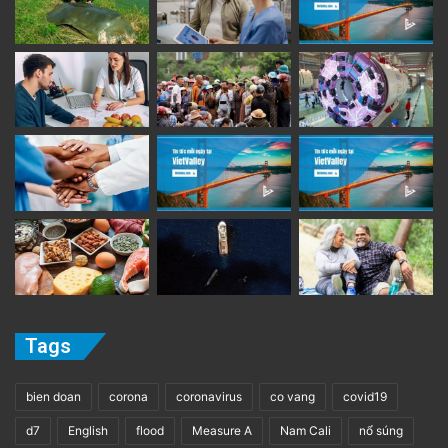
Tags
bien doan
corona
coronavirus
co vang
covid19
d7
English
flood
Measure A
Nam Cali
nổ súng