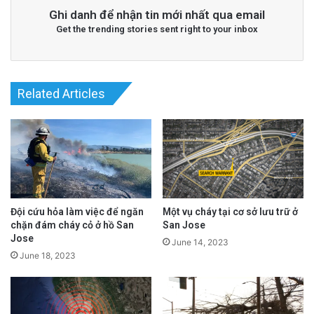
chức tiểu bang và địa phương, lực lượng cứu
Ghi danh để nhận tin mới nhất qua email
Get the trending stories sent right to your inbox
hộ vẫn đang tìm kiếm ít nhất 41 người mất
tích. Trong số đó có 10 bé gái và một cố vấn
từ Trại Mystic, một trại hè dành cho toàn nữ
Related Articles
sinh dọc theo Sông Guadalupe, mực nước
dâng cao hơn 20 feet trong vòng chưa đầy hai
giờ trong thời điểm lũ lên đến đỉnh điểm vào
đầu ngày 4 tháng 7.
Đội cứu hỏa làm việc để ngăn
Một vụ cháy tại cơ sở lưu trữ ở
chặn đám cháy cỏ ở hồ San
San Jose
Jose
June 14, 2023
June 18, 2023
Mối đe dọa lũ lụt đang hiện hữu:
Cảnh sát
trưởng cảnh báo rằng mưa mới đã bắt đầu làm