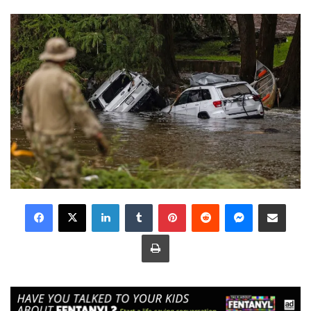
LinkedIn
Tumblr
Pinterest
Reddit
Messenger
Share via Email
Print