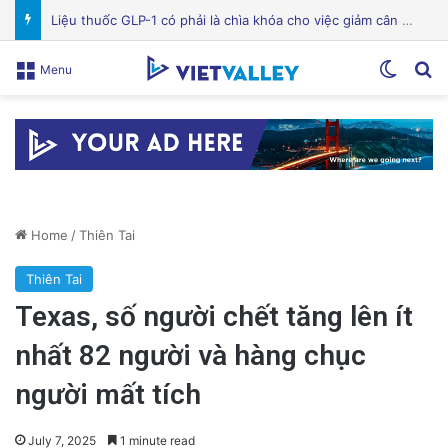
Bệnh viện Silicon Valley: Một trong những cơ sở y tế hàng đầu tại Mỹ
Switch
Se
Menu
Home
/
Thiên Tai
Thiên Tai
Texas, số người chết tăng lên ít
nhất 82 người và hàng chục
người mất tích
July 7, 2025
1 minute read