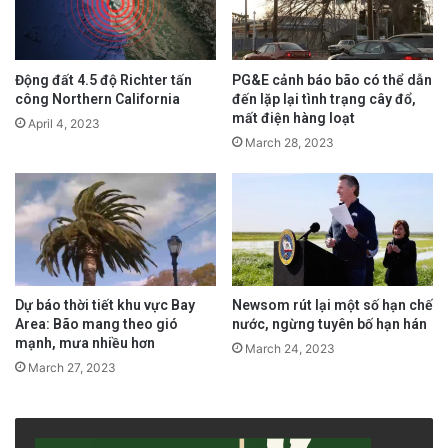
dâng cao các tuyến đường thủy ở Quận Kerr.
Thống đốc Greg Abbott cho biết lũ quét tiếp
tục gây nguy hiểm cho một số khu vực của
Động đất 4.5 độ Richter tấn
PG&E cảnh báo bão có thể dẫn
công Northern California
đến lặp lại tình trạng cây đổ,
Texas vì “mưa lớn hơn” dự kiến ​​sẽ xảy ra.
mất điện hàng loạt
April 4, 2023
March 28, 2023
advertisement
Dự báo thời tiết khu vực Bay
Newsom rút lại một số hạn chế
Area: Bão mang theo gió
nước, ngừng tuyên bố hạn hán
mạnh, mưa nhiều hơn
March 24, 2023
March 27, 2023