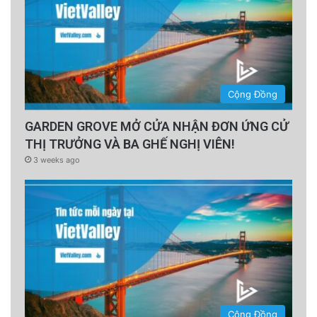
Cộng Đồng
GARDEN GROVE MỞ CỬA NHẬN ĐƠN ỨNG CỬ
THỊ TRƯỞNG VÀ BA GHẾ NGHỊ VIÊN!
3 weeks ago
Cộng Đồng