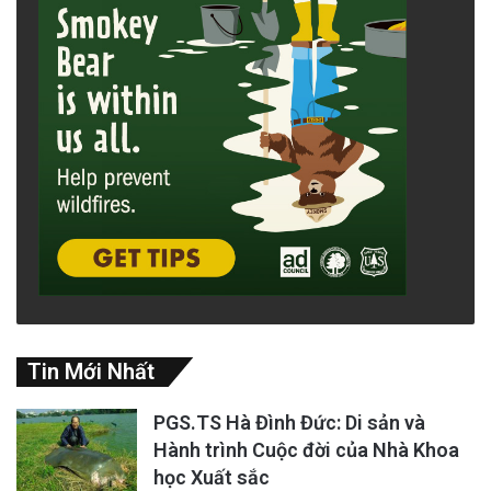
Tin Mới Nhất
PGS.TS Hà Đình Đức: Di sản và
Hành trình Cuộc đời của Nhà Khoa
học Xuất sắc
flood
texas