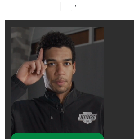
Previous
Next
page
page