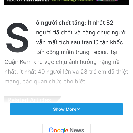
S
ố người chết tăng:
Ít nhất 82
người đã chết và hàng chục người
vẫn mất tích sau trận lũ tàn khốc
tấn công miền trung Texas. Tại
Quận Kerr, khu vực chịu ảnh hưởng nặng nề
nhất, ít nhất 40 người lớn và 28 trẻ em đã thiệt
mạng, các quan chức cho biết.
Related Articles
Show More
8 Người Trong Nhóm Tour Chết Trong Trận
Lở Tuyết Tahoe
February 21, 2026