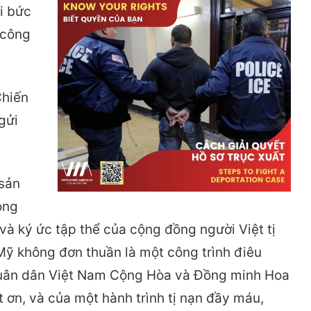
i bức
 công
Chiến
gửi
 sản
ọng
n và ký ức tập thể của cộng đồng người Việt tị
Mỹ không đơn thuần là một công trình điêu
 Quân dân Việt Nam Cộng Hòa và Đồng minh Hoa
ết ơn, và của một hành trình tị nạn đầy máu,