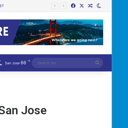
Facebook
X
Random Article
Switch skin
℉
66
Search
San Jose
for
 San Jose