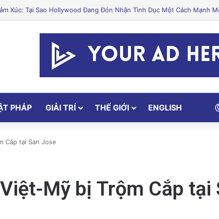
 Cắt Giảm Nước Giữa Cuộc Khủng Hoảng Hạn Hán: “Thật Khắc Nghiệt”
ẬT PHÁP
GIẢI TRÍ
THẾ GIỚI
ENGLISH
m Cắp tại San Jose
 Việt-Mỹ bị Trộm Cắp tại