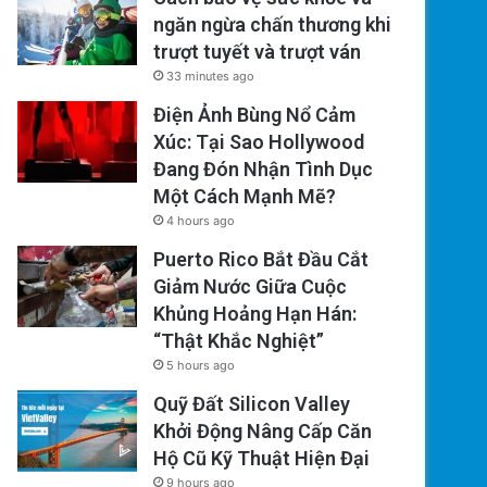
ngăn ngừa chấn thương khi
trượt tuyết và trượt ván
33 minutes ago
Điện Ảnh Bùng Nổ Cảm
Xúc: Tại Sao Hollywood
Đang Đón Nhận Tình Dục
Một Cách Mạnh Mẽ?
4 hours ago
Puerto Rico Bắt Đầu Cắt
Giảm Nước Giữa Cuộc
Khủng Hoảng Hạn Hán:
“Thật Khắc Nghiệt”
5 hours ago
Quỹ Đất Silicon Valley
Khởi Động Nâng Cấp Căn
Hộ Cũ Kỹ Thuật Hiện Đại
9 hours ago