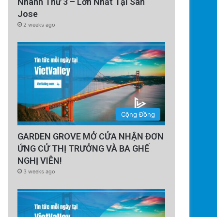
Nhánh Thứ 3 – Lớn Nhất Tại San
Jose
2 weeks ago
Cộng Đồng
GARDEN GROVE MỞ CỬA NHẬN ĐƠN
ỨNG CỬ THỊ TRƯỞNG VÀ BA GHẾ
NGHỊ VIÊN!
3 weeks ago