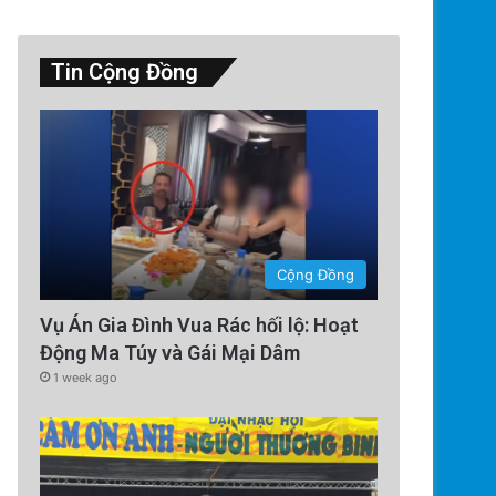
Tin Cộng Đồng
Cộng Đồng
Vụ Án Gia Đình Vua Rác hối lộ: Hoạt
Động Ma Túy và Gái Mại Dâm
1 week ago