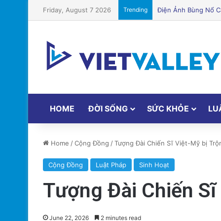
Friday, August 7 2026
Trending
Puerto Rico Bắt Đầu
HOME
ĐỜI SỐNG
SỨC KHỎE
LU
Home
/
Cộng Đồng
/
Tượng Đài Chiến Sĩ Việt-Mỹ bị Trộ
Cộng Đồng
Luật Pháp
Sinh Hoạt
Tượng Đài Chiến Sĩ
June 22, 2026
2 minutes read