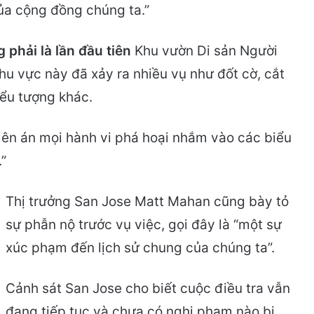
ủa cộng đồng chúng ta.”
 phải là lần đầu tiên
Khu vườn Di sản Người
hu vực này đã xảy ra nhiều vụ như đốt cờ, cắt
iểu tượng khác.
lên án mọi hành vi phá hoại nhắm vào các biểu
”
Thị trưởng San Jose Matt Mahan cũng bày tỏ
sự phẫn nộ trước vụ việc, gọi đây là “một sự
xúc phạm đến lịch sử chung của chúng ta”.
Cảnh sát San Jose cho biết cuộc điều tra vẫn
đang tiếp tục và chưa có nghi phạm nào bị