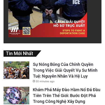
người cùng lứa tuổi.
Tất cả những điều này có thể dẫn đến điều
tiếp theo trong danh sách của chúng ta, đó là
cảm thấy khác biệt với mọi người.
2-Họ luôn cảm thấy bị hiểu lầm
Tin Mới Nhất
Điều trớ trêu là, một trong những điểm chung
của nhiều người trong chúng ta là chúng ta
Sự Nóng Bỏng Của Chính Quyền
cảm thấy mình không có điểm chung nào với
Trong Việc Giải Quyết Vụ Sư Minh
Tuệ: Nguyên Nhân Và Hệ Lụy
người khác.
30 minutes ago
Khám Phá Máy Đào Hầm Nổ Đá Đầu
Tiên Trên Thế Giới: Bước Đột Phá
Trong Công Nghệ Xây Dựng