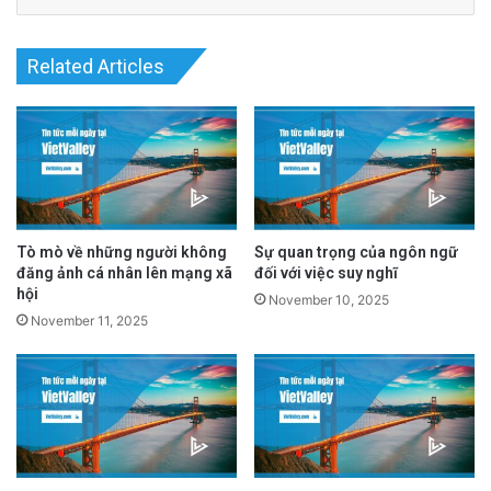
Related Articles
Tò mò về những người không
Sự quan trọng của ngôn ngữ
đăng ảnh cá nhân lên mạng xã
đối với việc suy nghĩ
hội
November 10, 2025
November 11, 2025
Bộ não của họ xử lý thông tin theo một cách
khác. Nghĩa là họ diễn giải mọi thứ khác với
những người không cô đơn. Các nhà nghiên
cứu tìm thấy sự khác biệt đáng kể trong cách