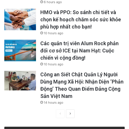
6 hours ago
HMO và PPO: So sánh chi tiết và
chọn kế hoạch chăm sóc sức khỏe
phù hợp nhất cho bạn!
10 hours ago
Các quản trị viên Alum Rock phản
đối cơ sở ICE tại Nam Hạt: Cuộc
chiến vì cộng đồng!
10 hours ago
Công an Siết Chặt Quản Lý Người
Một cuộc khảo sát của Hoa Kỳ lưu ý rằng có
Dùng Mạng Xã Hội: Nhận Diện ‘Phản
tới 54% số người báo cáo rằng họ cảm thấy
Động’ Theo Quan Điểm Đảng Cộng
không ai hiểu hoặc biết rõ về họ. Và khi cảm
Sản Việt Nam
14 hours ago
thấy như vậy, chúng ta dễ bị cô đơn hơn. Bởi vì
cô đơn không nhất thiết phải là sự cô lập về
Previous
Next
page
page
mặt thể chất, mà có thể là trạng thái tinh thần.