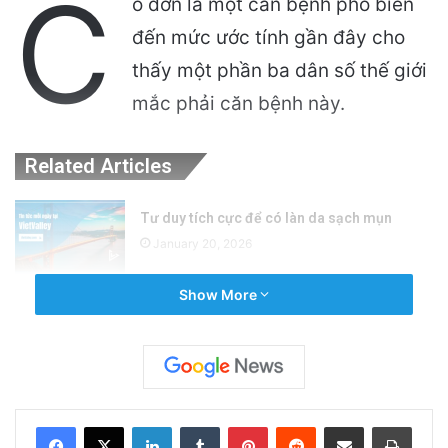
C
ô đơn là một căn bệnh phổ biến
đến mức ước tính gần đây cho
thấy một phần ba dân số thế giới
mắc phải căn bệnh này.
Related Articles
Tư duy tích cực để có làn da sạch mụn
January 20, 2026
Show More
Lắng nghe tiếng nói nội tâm để nhận diện
thế giới bên ngoài
January 14, 2026
LinkedIn
Tumblr
Pinterest
Reddit
Share via Email
Print
Thực tế là tất cả chúng ta đều có thể cảm