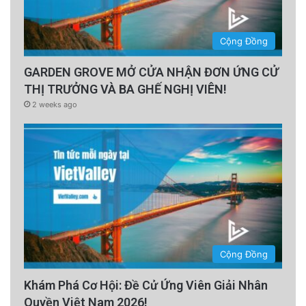
Cộng Đồng
GARDEN GROVE MỞ CỬA NHẬN ĐƠN ỨNG CỬ
THỊ TRƯỞNG VÀ BA GHẾ NGHỊ VIÊN!
2 weeks ago
Nghiên cứu trên cũng phát hiện ra rằng những
người cô đơn có thói quen từ chối sự hỗ trợ xã
hội hoặc đơn giản là không tìm kiếm sự hỗ trợ
đó.
Cộng Đồng
Không phải vì họ không cần, mà vì phản ứng
Khám Phá Cơ Hội: Đề Cử Ứng Viên Giải Nhân
của họ đối với sự cô đơn là tiếp tục rút lui.
Quyền Việt Nam 2026!