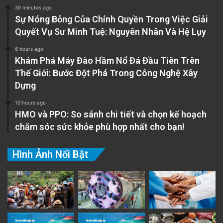
30 minutes ago
Sự Nóng Bỏng Của Chính Quyền Trong Việc Giải
Quyết Vụ Sư Minh Tuệ: Nguyên Nhân Và Hệ Lụy
6 hours ago
Khám Phá Máy Đào Hầm Nổ Đá Đầu Tiên Trên
Thế Giới: Bước Đột Phá Trong Công Nghệ Xây
Dựng
10 hours ago
HMO và PPO: So sánh chi tiết và chọn kế hoạch
chăm sóc sức khỏe phù hợp nhất cho bạn!
Nhận thức về bản thân là khuôn khổ mà chúng
Hình Ảnh Nổi Bật
ta sử dụng để nhận ra những suy nghĩ, cảm
xúc, niềm tin, kỳ vọng, mong muốn và nhu cầu
của chính mình.