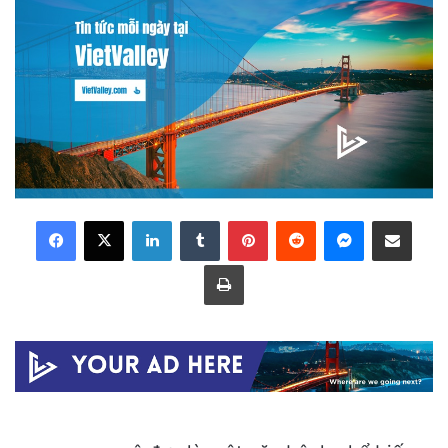
LinkedIn
Tumblr
Pinterest
Reddit
Messenger
Share via Email
Print