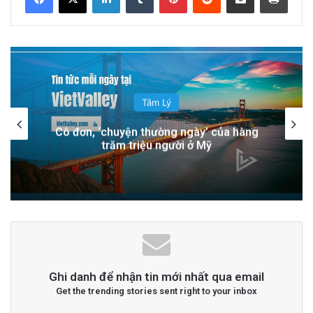
thấy cô đơn theo thời gian. Tuy nhiên, nhiều
dấu hiệu không được chú ý và bỏ qua. Đó là vì
nó có thể khá tinh tế và mọi người thường cố
gắng hết sức để che giấu trạng thái này.
Tâm Lý
Nhưng nếu ai đó thể hiện rõ nhiều trong số 10
Căng thẳng mùa lễ hội dưới góc nhìn của
đặc điểm dưới đây, chắc chắn họ đang cô đơn
nhà trị liệu tâm lý
trong cuộc sống.
1-Họ có cách nhìn nhận thế giới theo cách
khác người
Đây là điều hấp dẫn đã được phát hiện về
những người cô đơn.
Ghi danh để nhận tin mới nhất qua email
Get the trending stories sent right to your inbox
advertisement