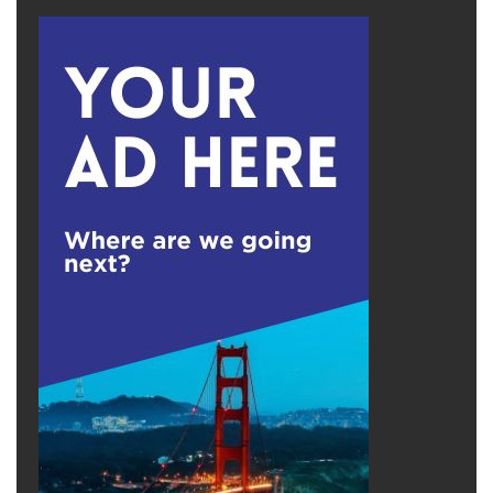
Không phải là số lượng kết nối có hoặc không
có, mà là chất lượng của những kết nối đó. Nó
có thể trở thành một vòng luẩn quẩn. Những
người cô đơn có thể bắt đầu bằng cảm giác xa
lánh người khác, và điều này khiến họ xa lánh
bản thân mình hơn nữa.
3-Họ che giấu cảm xúc của mình
Cô đơn có thể không dễ phát hiện. Tất cả
chúng ta đều có xu hướng ẩn sau những chiếc
mặt nạ. Thật không may, sự che giấu này chỉ
khiến sự cô đơn trở nên tồi tệ hơn vì nó càng
xa lánh và ngắt kết nối bạn với người khác.