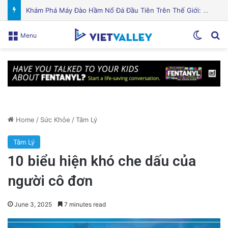
HMO và PPO: So sánh chi tiết và chọn kế hoạch chăm sóc sức khỏe phù hợp nhất cho bạn!
Switch
Se
Menu
Home
/
Sức Khỏe
/
Tâm Lý
Tâm Lý
10 biểu hiện khó che dấu của
người cô đơn
June 3, 2025
7 minutes read