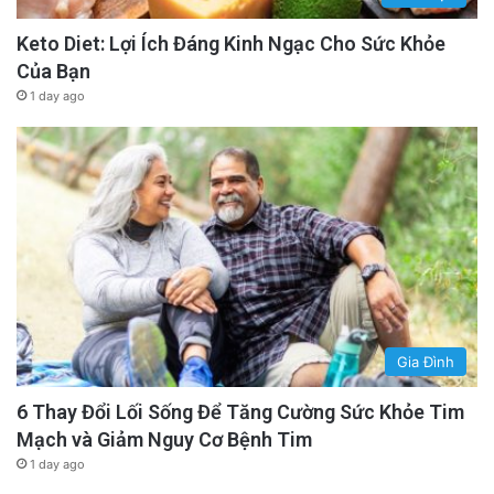
khi mọi người suy nghĩ quá nhiều.
Keto Diet: Lợi Ích Đáng Kinh Ngạc Cho Sức Khỏe
advertisement
Của Bạn
1 day ago
Gia Đình
6 Thay Đổi Lối Sống Để Tăng Cường Sức Khỏe Tim
Mạch và Giảm Nguy Cơ Bệnh Tim
6-Họ lo lắng về mặt xã hội
1 day ago
Một trong những nguyên nhân thực tế nhất