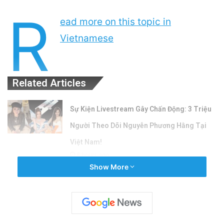
R
ead more on this topic in
Vietnamese
Related Articles
Sự Kiện Livestream Gây Chấn Động: 3 Triệu
Người Theo Dõi Nguyễn Phương Hằng Tại
Việt Nam!
8 hours ago
Show More
Sự Nóng Bỏng Của Chính Quyền Trong Việc
Giải Quyết Vụ Sư Minh Tuệ: Nguyên Nhân Và
Hệ Lụy
19 hours ago