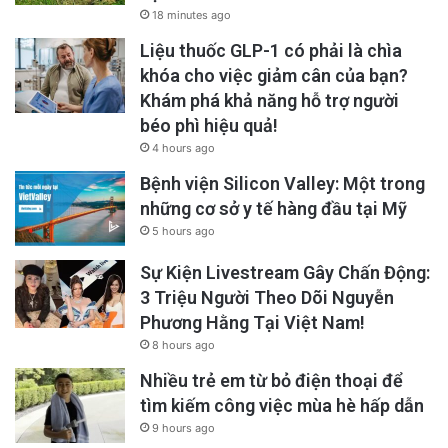
18 minutes ago
Liệu thuốc GLP-1 có phải là chìa
khóa cho việc giảm cân của bạn?
Khám phá khả năng hỗ trợ người
béo phì hiệu quả!
4 hours ago
Bệnh viện Silicon Valley: Một trong
những cơ sở y tế hàng đầu tại Mỹ
5 hours ago
Sự Kiện Livestream Gây Chấn Động:
3 Triệu Người Theo Dõi Nguyễn
Phương Hằng Tại Việt Nam!
Many Vietnamese migrants have also
8 hours ago
attempted to enter the U.S. in recent years by
Nhiều trẻ em từ bỏ điện thoại để
tìm kiếm công việc mùa hè hấp dẫn
trekking overland to reach the Mexico-U.S.
9 hours ago
border.