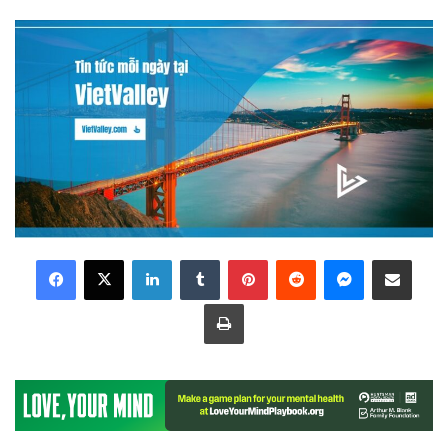
LinkedIn
Tumblr
Pinterest
Reddit
Messenger
Share via Email
Print