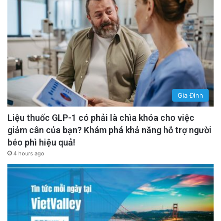
Gia Đình
Liệu thuốc GLP-1 có phải là chìa khóa cho việc
giảm cân của bạn? Khám phá khả năng hỗ trợ người
béo phì hiệu quả!
“If they still have a chance, they will try to
4 hours ago
enter the U.S. because when weighing the
challenges, the possibility to stay, the risk of
arrest and deportation, and their lives in
Vietnam, they would see the U.S. as the easier