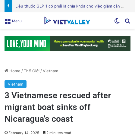
Bệnh viện Silicon Valley: Một trong những cơ sở y tế hàng đầu tại Mỹ
Switch
Se
Menu
Home
/
Thế Giới
/
Vietnam
Vietnam
3 Vietnamese rescued after
migrant boat sinks off
Nicaragua’s coast
February 14, 2025
2 minutes read