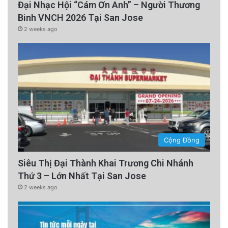
responsibility to provide them with consular
Đại Nhạc Hội “Cám Ơn Anh” – Người Thương
Binh VNCH 2026 Tại San Jose
protection, he told RFA on condition of
2 weeks ago
anonymity due to the sensitive nature of the
subject.
advertisement
Cộng Đồng
Siêu Thị Đại Thành Khai Trương Chi Nhánh
Thứ 3 – Lớn Nhất Tại San Jose
2 weeks ago