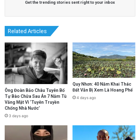
Get the trending stories sent right to your inbox
according to initial reports.
advertisement
Related Articles
Quy Nhơn: 40 Năm Khai Thác
Đất Vẫn Bị Xem Là Hoang Phế
Ông Đoàn Bảo Châu Tuyên Bố
Tự Bào Chữa Sau Án 7 Năm Tù
4 days ago
Vắng Mặt Vì ‘Tuyên Truyền
Chống Nhà Nước’
3 days ago
It identified the three Vietnamese survivors, a