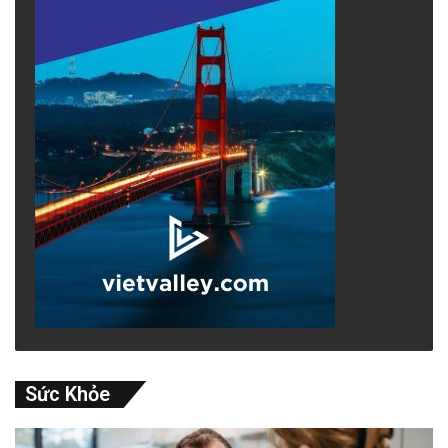
additional 2,400 entering between October
2023 and February 2024.
Vietnamese migrants can apply for asylum
upon arrival in the U.S. and must then go
through an immigration court process, which
can take several years, California-based
immigration lawyer Ngo Thuan explained.
During this period, they are allowed to work
and can earn significantly more than in
Vietnam, he said.
Sức Khỏe
advertisement