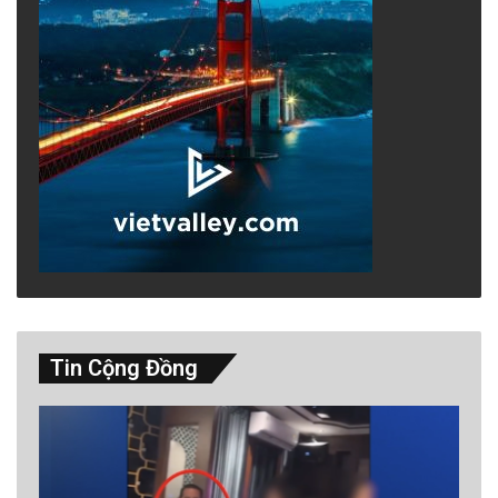
That may not prove to be a sound investment.
Vietnamese migrants who enter the U.S.
Tin Cộng Đồng
illegally now face a higher risk of arrest and
deportation as the Trump administration
intensifies its crackdown on illegal
immigrants.