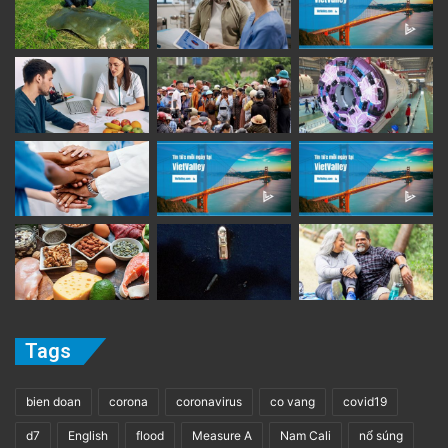
Tags
bien doan
corona
coronavirus
co vang
covid19
d7
English
flood
Measure A
Nam Cali
nổ súng