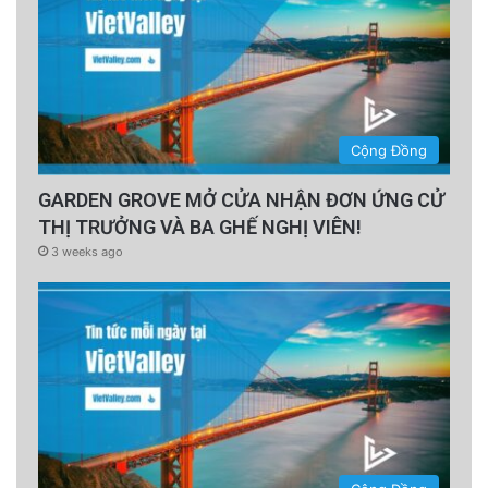
RELATED STORIES
UN report: Migrants abused by ‘military,
Cộng Đồng
police, smugglers, criminal gangs’
GARDEN GROVE MỞ CỬA NHẬN ĐƠN ỨNG CỬ
THỊ TRƯỞNG VÀ BA GHẾ NGHỊ VIÊN!
Vietnamese in Thailand wait anxiously after
3 weeks ago
Trump suspends refugee program
Vietnamese believed among migrants found
in container at Irish port
advertisement