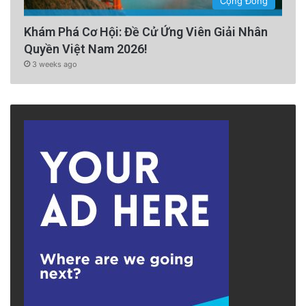
Cộng Đồng
Khám Phá Cơ Hội: Đề Cử Ứng Viên Giải Nhân
Quyền Việt Nam 2026!
3 weeks ago
According to the U.S. Customs and Border
Protection agency, nearly 3,300 Vietnamese
entered the U.S. illegally by crossing the
southwestern U.S. land border between
October 2022 and October 2023, with an