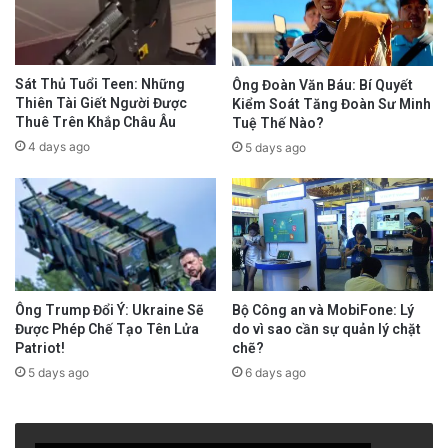
woman and two men, as Truong Thi My Khanh,
24, Ho Long, 25, and Nguyen Van Duoc, 26.
Sát Thủ Tuổi Teen: Những
Ông Đoàn Văn Báu: Bí Quyết
The first two hold Hungarian residence
Thiên Tài Giết Người Được
Kiểm Soát Tăng Đoàn Sư Minh
Thuê Trên Khắp Châu Âu
Tuệ Thế Nào?
permits, while the third was carrying a
4 days ago
5 days ago
Vietnam driver’s license,
VNA
said.
Nicaragua’s foreign ministry asked Vietnam’s
embassy in Cuba to help repatriate the three,
it said. Radio Free Asia emailed the ministry
Ông Trump Đổi Ý: Ukraine Sẽ
Bộ Công an và MobiFone: Lý
but it didn’t reply.
Được Phép Chế Tạo Tên Lửa
do vì sao cần sự quản lý chặt
Patriot!
chẽ?
The boat’s final destination was not clear.
5 days ago
6 days ago
However, the route from San Andrés Island to
Nicaragua, across the Caribbean, is