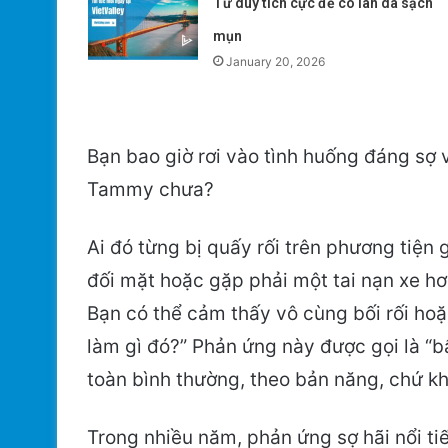
Tư duy tích cực để có làn da sạch
mụn
January 20, 2026
Bạn bao giờ rơi vào tình huống đáng sợ 
Tammy chưa?
Ai đó từng bị quấy rối trên phương tiện
đối mặt hoặc gặp phải một tai nạn xe hơi
Bạn có thể cảm thấy vô cùng bối rối hoặc
làm gì đó?” Phản ứng này được gọi là “b
toàn bình thường, theo bản năng, chứ kh
Trong nhiều năm, phản ứng sợ hãi nổi ti