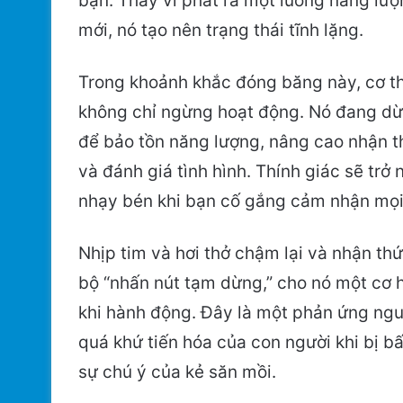
bạn. Thay vì phát ra một luồng năng lư
mới, nó tạo nên trạng thái tĩnh lặng.
Trong khoảnh khắc đóng băng này, cơ t
không chỉ ngừng hoạt động. Nó đang dừ
để bảo tồn năng lượng, nâng cao nhận 
và đánh giá tình hình. Thính giác sẽ trở 
nhạy bén khi bạn cố gắng cảm nhận mọi 
Nhịp tim và hơi thở chậm lại và nhận th
bộ “nhấn nút tạm dừng,” cho nó một cơ h
khi hành động. Đây là một phản ứng nguy
quá khứ tiến hóa của con người khi bị bấ
sự chú ý của kẻ săn mồi.