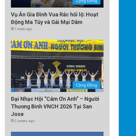
Cộng Đồng
Vụ Án Gia Đình Vua Rác hối lộ: Hoạt
Động Ma Túy và Gái Mại Dâm
1 week ago
Cộng Đồng
Đại Nhạc Hội “Cám Ơn Anh” – Người
Thương Binh VNCH 2026 Tại San
Jose
2 weeks ago