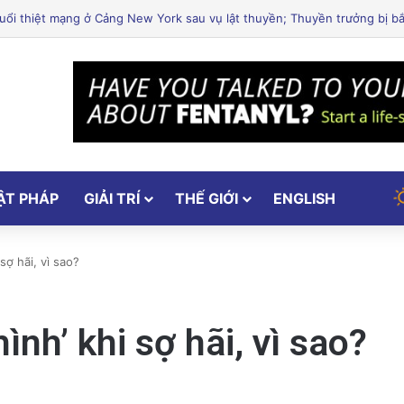
ốc Thiên Tại Nam Cali, Đêm Diễn Vẫn Thu Hút Hơn 1000 Khán Giả
ẬT PHÁP
GIẢI TRÍ
THẾ GIỚI
ENGLISH
sợ hãi, vì sao?
nh’ khi sợ hãi, vì sao?