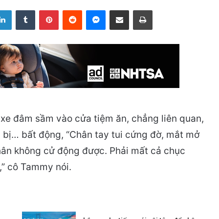
LinkedIn
Tumblr
Pinterest
Reddit
Messenger
Share via Email
Print
 xe đâm sầm vào cửa tiệm ăn, chẳng liên quan,
ị… bất động, “Chân tay tui cứng đờ, mắt mở
thân không cử động được. Phải mất cả chục
t,” cô Tammy nói.