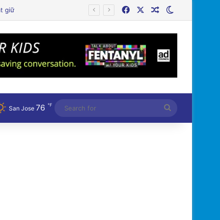
Facebook
X
Random Article
Switch skin
℉
76
Search
San Jose
for