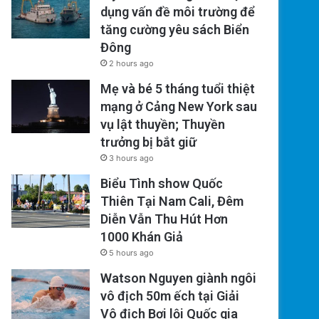
dụng vấn đề môi trường để
tăng cường yêu sách Biển
Đông
2 hours ago
Mẹ và bé 5 tháng tuổi thiệt
mạng ở Cảng New York sau
vụ lật thuyền; Thuyền
trưởng bị bắt giữ
3 hours ago
Biểu Tình show Quốc
Thiên Tại Nam Cali, Đêm
Diễn Vẫn Thu Hút Hơn
1000 Khán Giả
5 hours ago
Watson Nguyen giành ngôi
vô địch 50m ếch tại Giải
Vô địch Bơi lội Quốc gia