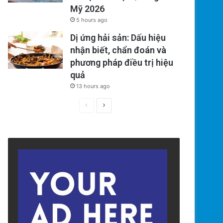
Mỹ 2026
5 hours ago
Dị ứng hải sản: Dấu hiệu
nhận biết, chẩn đoán và
phương pháp điều trị hiệu
quả
13 hours ago
Previous
Next
page
page