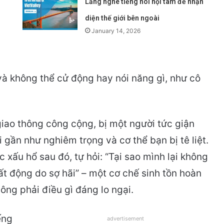
Lắng nghe tiếng nói nội tâm để nhận
diện thế giới bên ngoài
January 14, 2026
và không thể cử động hay nói năng gì, như cô
 giao thông công cộng, bị một người tức giận
 gần như nghiêm trọng và cơ thể bạn bị tê liệt.
 xấu hổ sau đó, tự hỏi: “Tại sao mình lại không
ất động do sợ hãi” – một cơ chế sinh tồn hoàn
ông phải điều gì đáng lo ngại.
ếng
advertisement