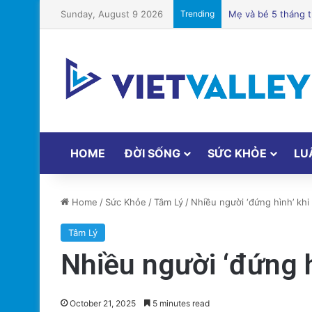
Sunday, August 9 2026
Trending
Biểu Tình show Qu
HOME
ĐỜI SỐNG
SỨC KHỎE
LU
Home
/
Sức Khỏe
/
Tâm Lý
/
Nhiều người ‘đứng hình’ khi 
Tâm Lý
Nhiều người ‘đứng hì
October 21, 2025
5 minutes read