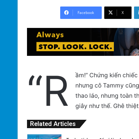
Facebook
X
“R
ầm!” Chứng kiến chiếc
nhưng cô Tammy cũng b
thao láo, nhưng toàn 
giây như thế. Ghê thiệ
Related Articles