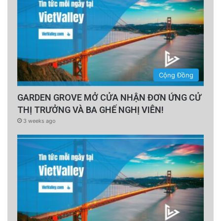
Cộng Đồng
GARDEN GROVE MỞ CỬA NHẬN ĐƠN ỨNG CỬ
THỊ TRƯỞNG VÀ BA GHẾ NGHỊ VIÊN!
3 weeks ago