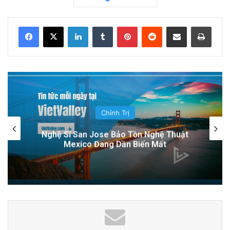
Related Articles
LinkedIn
Tumblr
Pinterest
Reddit
Share via Email
Print
Chuyên Gia Dinh Dưỡng: Hỗ Trợ Bạn Ăn Uống
Lành Mạnh, Thay Đổi Lối Sống và Quản Lý
Bệnh Tật
23 hours ago
Đời Sống
Các quản trị viên Alum Rock phản đối cơ sở
Học Khu Đông San Jose Xem Xét Hợp
ICE tại Nam Hạt: Cuộc chiến vì cộng đồng!
Đồng Y Tế Gây Tranh Cãi: Quyết Định Ảnh
Hưởng Đến Sức Khỏe Học Sinh
1 day ago
Một nhóm lớn học sinh tổ chức cuộc biểu tình
đến từ một số trường trung học của thành phố.