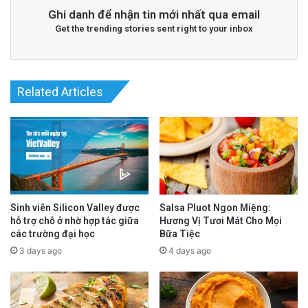
Tại buổi sinh hoạt, một số học sinh đã chia sẻ
Ghi danh để nhận tin mới nhất qua email
kinh nghiệm bị tấn công tình dục và sự thiếu
Get the trending stories sent right to your inbox
trách nhiệm của lãnh đạo nhà trường khiến
học sinh không cảm thấy an toàn.
Related Articles
advertisement
Sinh viên Silicon Valley được
Salsa Pluot Ngon Miệng:
hỗ trợ chỗ ở nhờ hợp tác giữa
Hương Vị Tươi Mát Cho Mọi
các trường đại học
Bữa Tiệc
3 days ago
4 days ago