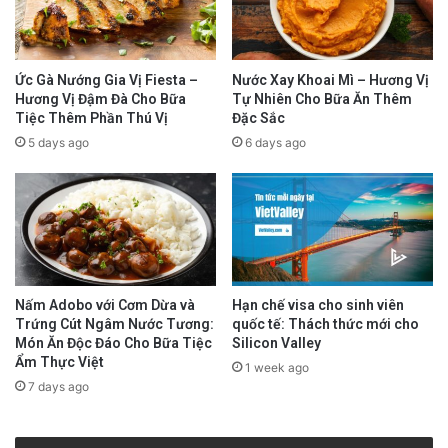
Các học sinh trung học đến City Hall đòi hỏi
Ức Gà Nướng Gia Vị Fiesta –
Nước Xay Khoai Mì – Hương Vị
trách nhiệm.
Hương Vị Đậm Đà Cho Bữa
Tự Nhiên Cho Bữa Ăn Thêm
Tiệc Thêm Phần Thú Vị
Đặc Sắc
5 days ago
6 days ago
Họ kêu gọi San Francisco Unified School
District làm tốt hơn nữa việc phản hồi các cáo
buộc quấy rối và tấn công tình dục.
Tất cả nam, nữ và các thành viên của cộng
Nấm Adobo với Cơm Dừa và
Hạn chế visa cho sinh viên
đồng sinh viên LGBTQ đều ở đó để hỗ trợ lẫn
Trứng Cút Ngâm Nước Tương:
quốc tế: Thách thức mới cho
nhau.
Món Ăn Độc Đáo Cho Bữa Tiệc
Silicon Valley
Ẩm Thực Việt
1 week ago
7 days ago
Họ diễn hành đến văn phòng hội đồng trường
trong khi cầm bảng hiệu và kêu gào, hy vọng