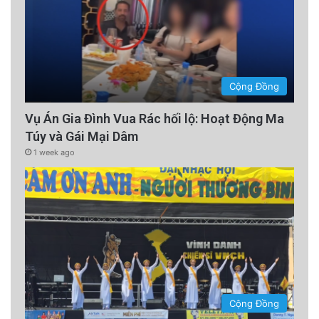
Cộng Đồng
Vụ Án Gia Đình Vua Rác hối lộ: Hoạt Động Ma
Túy và Gái Mại Dâm
1 week ago
Cộng Đồng