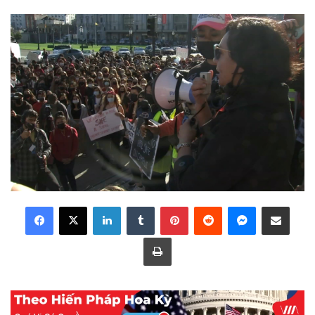
LinkedIn
Tumblr
Pinterest
Reddit
Messenger
Share via Email
Print