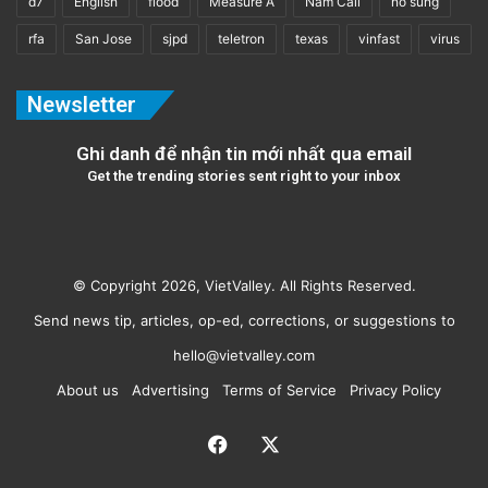
d7
English
flood
Measure A
Nam Cali
nổ súng
rfa
San Jose
sjpd
teletron
texas
vinfast
virus
Newsletter
Ghi danh để nhận tin mới nhất qua email
Get the trending stories sent right to your inbox
© Copyright 2026, VietValley. All Rights Reserved.
Send news tip, articles, op-ed, corrections, or suggestions to
hello@vietvalley.com
About us
Advertising
Terms of Service
Privacy Policy
Facebook
X