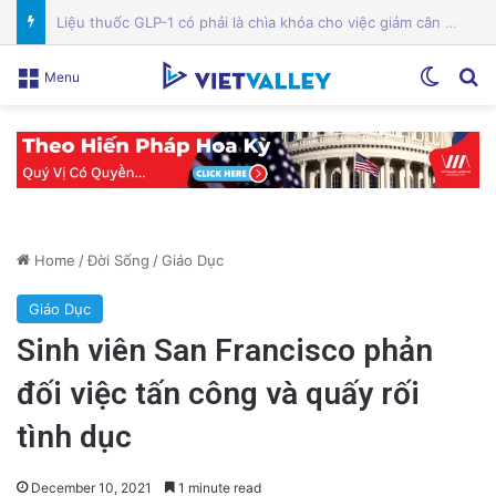
Bệnh viện Silicon Valley: Một trong những cơ sở y tế hàng đầu tại Mỹ
Switch
Se
Menu
Home
/
Đời Sống
/
Giáo Dục
Giáo Dục
Sinh viên San Francisco phản
đối việc tấn công và quấy rối
tình dục
December 10, 2021
1 minute read