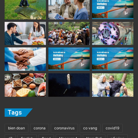
Tags
bien doan
corona
coronavirus
co vang
covid19