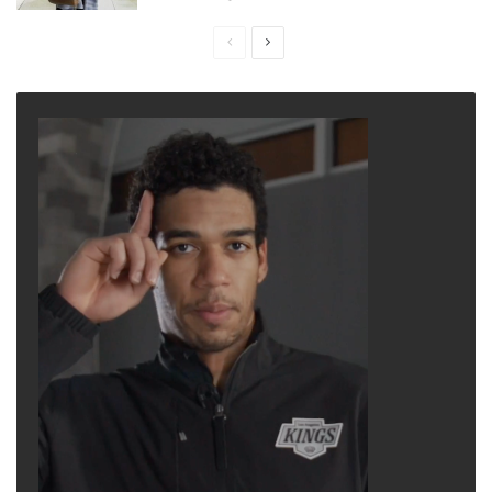
Previous
Next
page
page