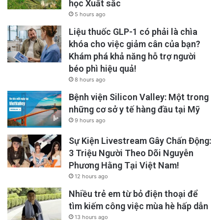
học Xuất sắc
5 hours ago
Liệu thuốc GLP-1 có phải là chìa
khóa cho việc giảm cân của bạn?
Các học sinh đã đe dọa rằng nếu những thay
Khám phá khả năng hỗ trợ người
béo phì hiệu quả!
đổi không xảy ra, học khu sẽ chứng kiến ​​nhiều
8 hours ago
cuộc biểu tình và ra quân hơn.
Bệnh viện Silicon Valley: Một trong
những cơ sở y tế hàng đầu tại Mỹ
Đọc tin tiếng Anh tại đây.
9 hours ago
Sự Kiện Livestream Gây Chấn Động:
advertisement
3 Triệu Người Theo Dõi Nguyễn
Phương Hằng Tại Việt Nam!
12 hours ago
Nhiều trẻ em từ bỏ điện thoại để
tìm kiếm công việc mùa hè hấp dẫn
13 hours ago