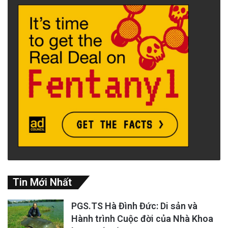
tiếng nói của họ giờ đây được lắng nghe.
SFUSD hôm thứ Năm đã gửi một lá thư cho
các học sinh trung học cơ sở và trung học phổ
thông nói rằng họ tự hào về những học sinh đã
đứng lên.
Tin Mới Nhất
PGS.TS Hà Đình Đức: Di sản và
Hành trình Cuộc đời của Nhà Khoa