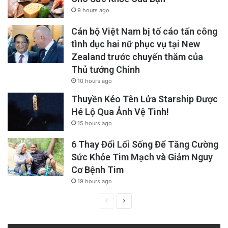
Mr. Thai was subjected to enforced
9 hours ago
disappearance prior to the commencement of
Cán bộ Việt Nam bị tố cáo tấn công
his trial, thereby undermining the integrity of
tình dục hai nữ phục vụ tại New
the legal proceedings from the outset,” they
Zealand trước chuyến thăm của
Thủ tướng Chính
said.
10 hours ago
Thuyền Kéo Tên Lửa Starship Được
Hé Lộ Qua Ảnh Vệ Tinh!
15 hours ago
6 Thay Đổi Lối Sống Để Tăng Cường
Sức Khỏe Tim Mạch và Giảm Nguy
Cơ Bệnh Tim
19 hours ago
Previous
Next
page
page