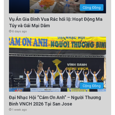
information about what steps authorities had
Cộng Đồng
taken to investigate Thai’s alleged enforced
Vụ Án Gia Đình Vua Rác hối lộ: Hoạt Động Ma
disappearance, to identify those responsible
Túy và Gái Mại Dâm
and sanction them, and to guarantee that he
6 days ago
obtains adequate redress for harm suffered.
The experts noted that Vietnam is obligated
to do so as a signatory to the Declaration on
the Protection of All Persons from Enforced
Disappearance.
Cộng Đồng
advertisement
Đại Nhạc Hội “Cám Ơn Anh” – Người Thương
Binh VNCH 2026 Tại San Jose
1 week ago