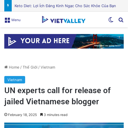
Cán bộ Việt Nam bị tố cáo tấn công tình dục hai nữ phục vụ tại New Zealand trước chuyến thăm của Thủ tướng Chính
Switch
Se
Menu
Home
/
Thế Giới
/
Vietnam
Vietnam
UN experts call for release of
jailed Vietnamese blogger
February 18, 2025
3 minutes read