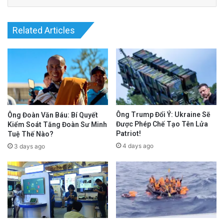
reports of Thai’s enforced disappearance had
undermined the integrity of his legal case.
Related Articles
advertisement
Ông Trump Đổi Ý: Ukraine Sẽ
Ông Đoàn Văn Báu: Bí Quyết
Được Phép Chế Tạo Tên Lửa
Kiểm Soát Tăng Đoàn Sư Minh
Patriot!
Tuệ Thế Nào?
4 days ago
3 days ago