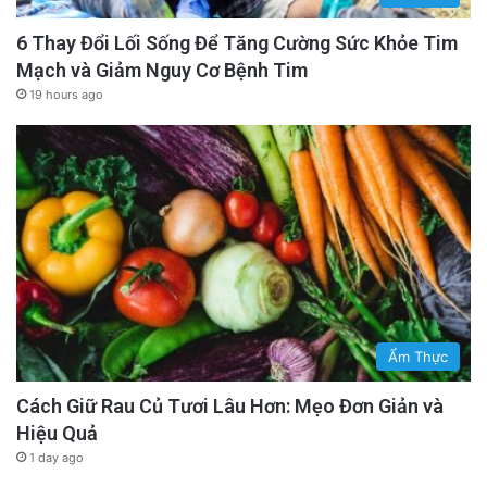
6 Thay Đổi Lối Sống Để Tăng Cường Sức Khỏe Tim
Mạch và Giảm Nguy Cơ Bệnh Tim
19 hours ago
Tin từ RFA
Read More
Ẩm Thực
English
rfa
Cách Giữ Rau Củ Tươi Lâu Hơn: Mẹo Đơn Giản và
Hiệu Quả
1 day ago