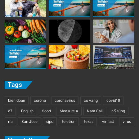
Tags
bien doan
corona
coronavirus
co vang
covid19
d7
English
flood
Measure A
Nam Cali
nổ súng
rfa
San Jose
sjpd
teletron
texas
vinfast
virus