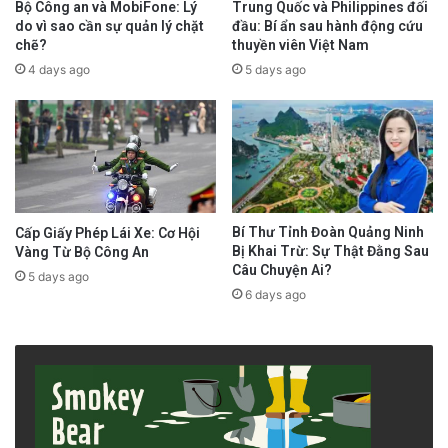
“We wish to express serious concern about Mr.
Trung Quốc và Philippines đối
Bộ Công an và MobiFone: Lý
đầu: Bí ẩn sau hành động cứu
do vì sao cần sự quản lý chặt
Thai’s reported enforced disappearance and
thuyền viên Việt Nam
chẽ?
rendition, which we fear might have been
5 days ago
4 days ago
directly related to his legitimate work as an
independent journalist and human rights
defender, and to the exercise of his right to
freedom of opinion and expression,” the letter
reads.
Bí Thư Tỉnh Đoàn Quảng Ninh
Cấp Giấy Phép Lái Xe: Cơ Hội
Bị Khai Trừ: Sự Thật Đằng Sau
Vàng Từ Bộ Công An
Câu Chuyện Ai?
5 days ago
Thai disappeared in April 2023 in what his
6 days ago
supporters and rights advocates say was an
abduction. Shortly thereafter, he turned up in
Vietnamese custody.