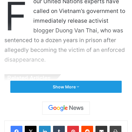
F
our United Nations experts have
called on Vietnam’s government to
immediately release activist
blogger Duong Van Thai, who was
sentenced to a dozen years in prison after
allegedly becoming the victim of an enforced
disappearance.
Related Articles
Show More
Cán bộ Việt Nam bị tố cáo tấn công tình dục
hai nữ phục vụ tại New Zealand trước chuyến
thăm của Thủ tướng Chính
10 hours ago
LinkedIn
Tumblr
Pinterest
Reddit
Share via Email
Print