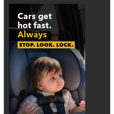
RELATED STORIES
5 Vietnamese Communist Party officials jailed
for helping abducted blogger: report
Detained Vietnamese blogger expected to
stand trial in late October
advertisement