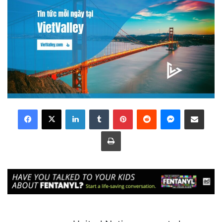
LinkedIn
Tumblr
Pinterest
Reddit
Messenger
Share via Email
Print