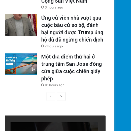
Cộng Sản Việt Nam
6 hours ago
Ứng cử viên nhà vượt qua
cuộc bầu cử sơ bộ, đánh
bại người được Trump ủng
hộ dù đã ngừng chiến dịch
7 hours ago
Một địa điểm thứ hai ở
trung tâm San Jose đóng
cửa giữa cuộc chiến giấy
phép
10 hours ago
Previous
Next
page
page