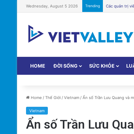
Wednesday, August 5 2026
Trending
HOME
ĐỜI SỐNG
SỨC KHỎE
LU
Home
/
Thế Giới
/
Vietnam
/
Ẩn số Trần Lưu Quang và mà
Vietnam
Ẩn số Trần Lưu Quan