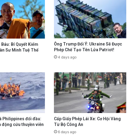
Ông Trump Đổi Ý: Ukraine Sẽ Được
 Báu: Bí Quyết Kiểm
Phép Chế Tạo Tên Lửa Patriot!
àn Sư Minh Tuệ Thế
4 days ago
 Philippines đối đầu:
Cấp Giấy Phép Lái Xe: Cơ Hội Vàng
h động cứu thuyền viên
Từ Bộ Công An
6 days ago