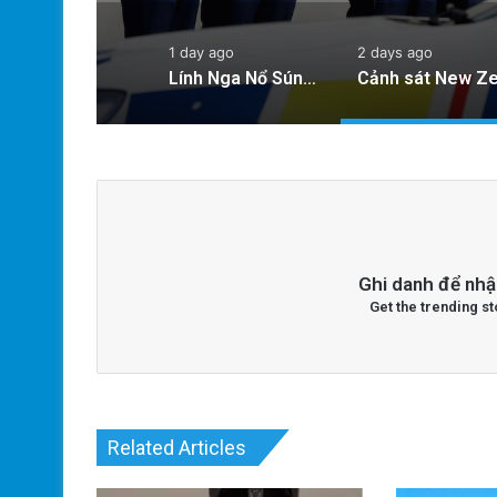
1 day ago
2 days ago
Lính Nga Nổ Súng Giết Đồng Đội và Tấn Công Dân Thường Tại Crimea
Ghi danh để nhậ
Get the trending st
Related Articles