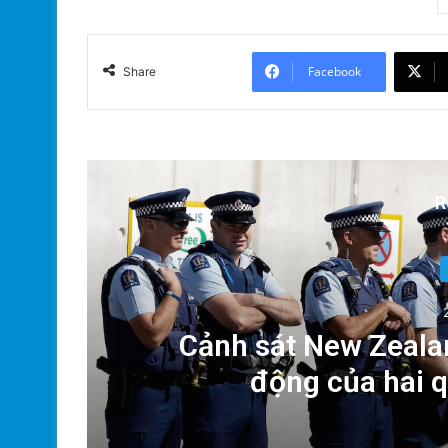
Facebook
Share
R
Dân
Cảnh sát New Zealan
động của hai 