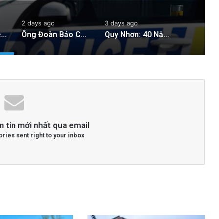
2 days ago
3 days ago
Cảnh sát New Zealand bày tỏ lo ngại về hành động của hai quan chức Việt Nam
Ông Đoàn Bảo Châu Tuyên Bố Tự Bào Chữa Sau Án 7 Năm Tù Vắng Mặt Vì ‘Tuyên Truyền Chống Nhà Nước’
Quy Nhơn: 40 Năm Khai Thác Đất Vẫn Bị Xem Là Hoang Phế
n tin mới nhất qua email
ories sent right to your inbox