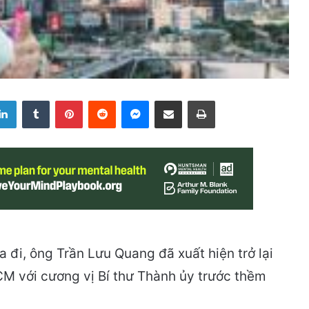
LinkedIn
Tumblr
Pinterest
Reddit
Messenger
Share via Email
Print
a đi, ông Trần Lưu Quang đã xuất hiện trở lại
HCM với cương vị Bí thư Thành ủy trước thềm