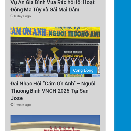
Vụ Án Gia Đình Vua Rác hối lộ: Hoạt
Động Ma Túy và Gái Mại Dâm
6 days ago
Cộng Đồng
Đại Nhạc Hội “Cám Ơn Anh” – Người
Thương Binh VNCH 2026 Tại San
Jose
1 week ago