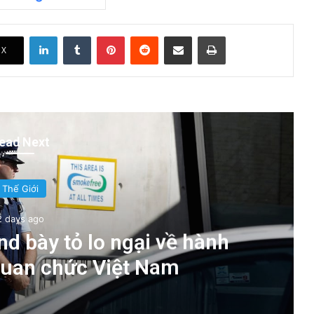
LinkedIn
Tumblr
Pinterest
Reddit
Share via Email
Print
X
ead Next
Thế Giới
2 days ago
d bày tỏ lo ngại về hành
quan chức Việt Nam