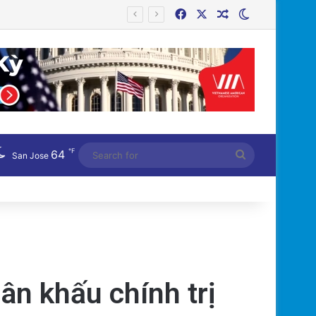
Facebook
X
Random Article
Switch skin
Công an Siết Chặt Quản Lý Người Dùng Mạng Xã Hội: Nhận Diện ‘Phản Động’ Theo Quan Điểm Đảng Cộng Sản Việt Nam
℉
64
Search
San Jose
for
ân khấu chính trị