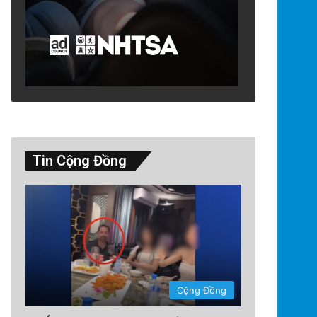
Tin Cộng Đồng
Thế Giới
2 days ago
Ông Đoàn Bảo Châu Tuyên Bố
Án 7 Năm Tù Vắng Mặt Vì ‘Tu
Nhà Nước’
Cộng Đồng