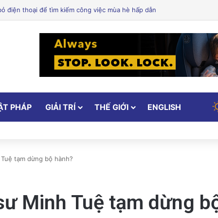
 Dưỡng: Hỗ Trợ Bạn Ăn Uống Lành Mạnh, Thay Đổi Lối Sống và Quản Lý 
ẬT PHÁP
GIẢI TRÍ
THẾ GIỚI
ENGLISH
h Tuệ tạm dừng bộ hành?
 sư Minh Tuệ tạm dừng b