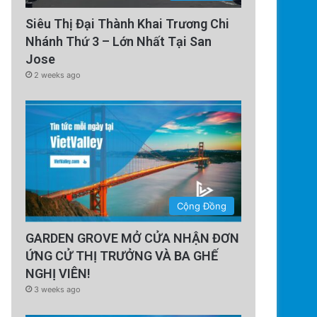
Siêu Thị Đại Thành Khai Trương Chi
Nhánh Thứ 3 – Lớn Nhất Tại San
Jose
2 weeks ago
Cộng Đồng
GARDEN GROVE MỞ CỬA NHẬN ĐƠN
ỨNG CỬ THỊ TRƯỞNG VÀ BA GHẾ
NGHỊ VIÊN!
3 weeks ago