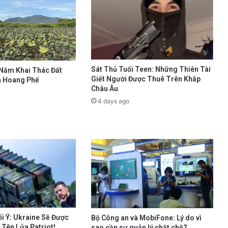
Sát Thủ Tuổi Teen: Những Thiên Tài
 Năm Khai Thác Đất
Giết Người Được Thuê Trên Khắp
à Hoang Phế
Châu Âu
4 days ago
i Ý: Ukraine Sẽ Được
Bộ Công an và MobiFone: Lý do vì
Tên Lửa Patriot!
sao cần sự quản lý chặt chẽ?