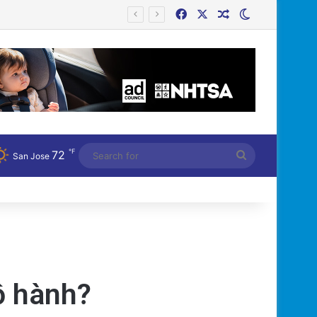
Facebook
X
Random Article
Switch skin
Bệnh Tật
℉
72
Search
San Jose
for
ộ hành?