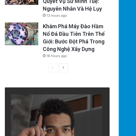
Quyết Vụ Sư Minh Tuệ:
Nguyên Nhân Và Hệ Lụy
13 hours ago
Khám Phá Máy Đào Hầm
Nổ Đá Đầu Tiên Trên Thế
Giới: Bước Đột Phá Trong
Công Nghệ Xây Dựng
18 hours ago
Previous
Next
page
page