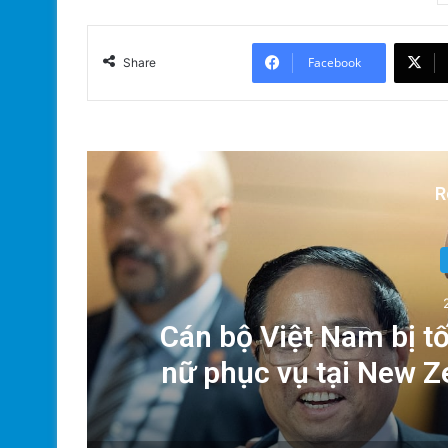
Facebook
Share
R
Xã
Cán bộ Việt Nam bị tố
nữ phục vụ tại New 
của Thủ