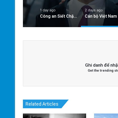
1 day ago
2 days ago
Công an Siết Chặt Quản Lý Người Dùng Mạng Xã Hội: Nhận Diện ‘Phản Động’ Theo Quan Điểm Đảng Cộng Sản Việt Nam
Ghi danh để nhậ
Get the trending st
Related Articles