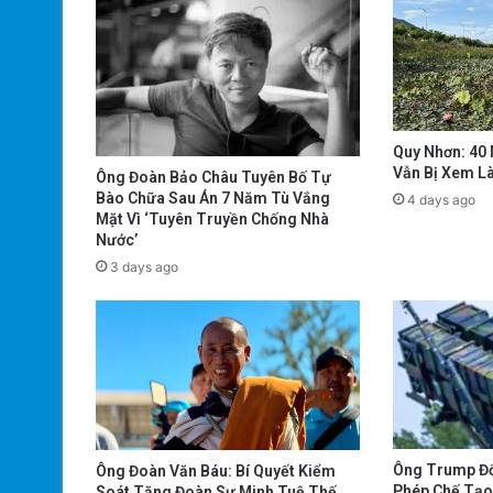
Quy Nhơn: 40
Vẫn Bị Xem L
Ông Đoàn Bảo Châu Tuyên Bố Tự
Bào Chữa Sau Án 7 Năm Tù Vắng
4 days ago
Mặt Vì ‘Tuyên Truyền Chống Nhà
Nước’
3 days ago
Ông Trump Đổ
Ông Đoàn Văn Báu: Bí Quyết Kiểm
Phép Chế Tạo 
Soát Tăng Đoàn Sư Minh Tuệ Thế