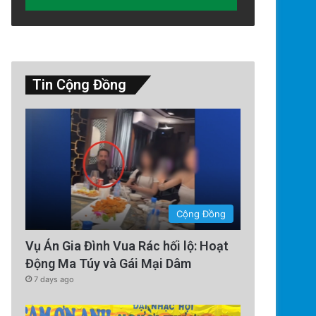
Tin Cộng Đồng
Thế Giới
2 days ago
Cộng Đồng
Lính Nga Nổ Súng Giết Đồng Độ
Vụ Án Gia Đình Vua Rác hối lộ: Hoạt
Thường Tại Cri
Động Ma Túy và Gái Mại Dâm
7 days ago