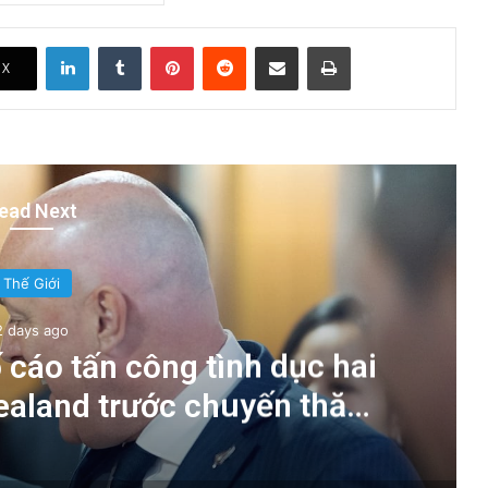
LinkedIn
Tumblr
Pinterest
Reddit
Share via Email
Print
X
ead Next
Thế Giới
2 days ago
 cáo tấn công tình dục hai
Zealand trước chuyến thăm
 tướng Chính