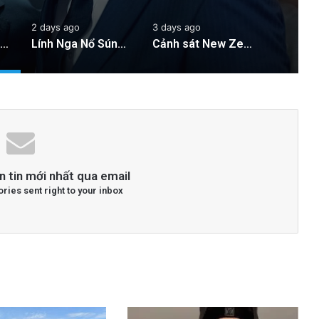
2 days ago
3 days ago
Cán bộ Việt Nam bị tố cáo tấn công tình dục hai nữ phục vụ tại New Zealand trước chuyến thăm của Thủ tướng Chính
Lính Nga Nổ Súng Giết Đồng Đội và Tấn Công Dân Thường Tại Crimea
Cảnh sát New Zealand bày tỏ lo ngại về hành động của hai quan chức Việt Nam
n tin mới nhất qua email
ories sent right to your inbox