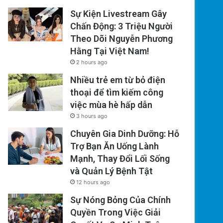
Sự Kiện Livestream Gây
Chấn Động: 3 Triệu Người
Theo Dõi Nguyễn Phương
Hằng Tại Việt Nam!
2 hours ago
Nhiều trẻ em từ bỏ điện
thoại để tìm kiếm công
việc mùa hè hấp dẫn
3 hours ago
Chuyên Gia Dinh Dưỡng: Hỗ
Trợ Bạn Ăn Uống Lành
Mạnh, Thay Đổi Lối Sống
và Quản Lý Bệnh Tật
12 hours ago
Sự Nóng Bỏng Của Chính
Quyền Trong Việc Giải