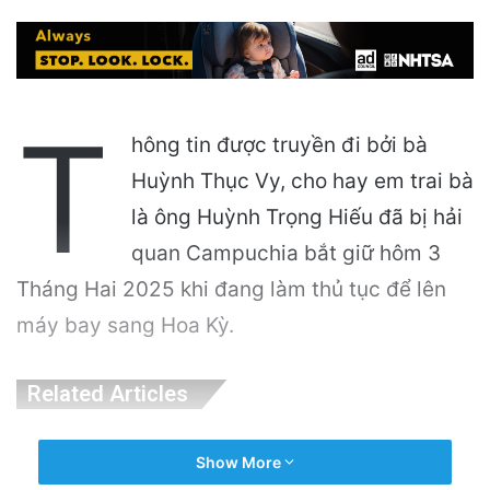
T
hông tin được truyền đi bởi bà
Huỳnh Thục Vy, cho hay em trai bà
là ông Huỳnh Trọng Hiếu đã bị hải
quan Campuchia bắt giữ hôm 3
Tháng Hai 2025 khi đang làm thủ tục để lên
máy bay sang Hoa Kỳ.
Related Articles
VinGroup: Nhiều Bài Viết Chỉ Trích Bị Gỡ Bỏ
Show More
Do Vi Phạm Bản Quyền