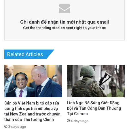
bay Cambodia chặn lại. Nhân viên hải quản
Campuchia đã tịch thu hộ chiếu, điện thoại,
Ghi danh để nhận tin mới nhất qua email
căn cước và đưa ông Hiếu vào trại tù của Cục
Get the trending stories sent right to your inbox
Quản Lý xuất nhập cảnh Cambodia, với lý do
được nói là sử dụng “hộ chiếu giả”.
Related Articles
Cho đến khi bản tin này được đăng tải, gia
đình bà Vy vẫn không nhận được tin tức nào
từ ông Hiếu, kể từ khi ông bị bắt gần 1 tuần
trước đó.
Lính Nga Nổ Súng Giết Đồng
Cán bộ Việt Nam bị tố cáo tấn
advertisement
Đội và Tấn Công Dân Thường
công tình dục hai nữ phục vụ
Tại Crimea
tại New Zealand trước chuyến
thăm của Thủ tướng Chính
4 days ago
3 days ago