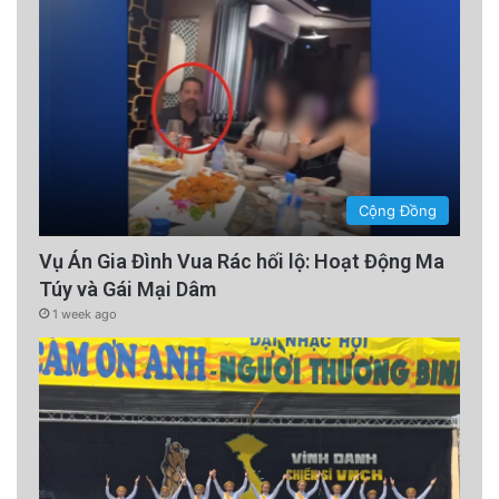
Cộng Đồng
Vụ Án Gia Đình Vua Rác hối lộ: Hoạt Động Ma
Túy và Gái Mại Dâm
1 week ago