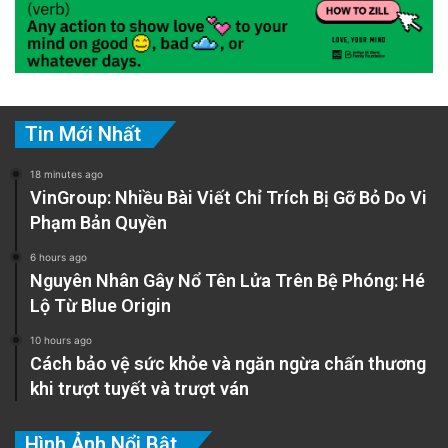
Tin Mới Nhất
18 minutes ago
VinGroup: Nhiều Bài Viết Chỉ Trích Bị Gỡ Bỏ Do Vi
Phạm Bản Quyền
6 hours ago
Nguyên Nhân Gây Nổ Tên Lửa Trên Bệ Phóng: Hé
Lộ Từ Blue Origin
10 hours ago
Cách bảo vệ sức khỏe và ngăn ngừa chấn thương
khi trượt tuyết và trượt ván
Hình Ảnh Nổi Bật