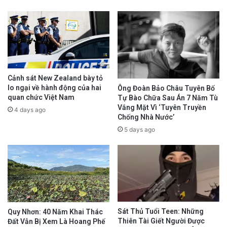
Cảnh sát New Zealand bày tỏ
lo ngại về hành động của hai
Ông Đoàn Bảo Châu Tuyên Bố
quan chức Việt Nam
Tự Bào Chữa Sau Án 7 Năm Tù
Vắng Mặt Vì ‘Tuyên Truyền
4 days ago
Chống Nhà Nước’
5 days ago
Facebook cũng đã xóa bài viết của bà Vy trên
trang cá nhân, chỉ một tiếng sau khi bà thông
báo về tình trạng em trai mình.
Sát Thủ Tuổi Teen: Những
Quy Nhơn: 40 Năm Khai Thác
Thiên Tài Giết Người Được
Đất Vẫn Bị Xem Là Hoang Phế