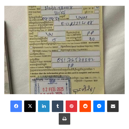
LinkedIn
Tumblr
Pinterest
Reddit
Messenger
Share via Email
Print