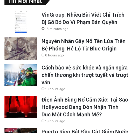
Tin Mới Nhất
Hiếu được cấp lại hộ chiếu sau 12 năm bị công
VinGroup: Nhiều Bài Viết Chỉ Trích
an tịch thu. Tháng 11/2024, Hiếu được Tổng
Bị Gỡ Bỏ Do Vi Phạm Bản Quyền
Lãnh sự Hoa Kỳ tại Sài Gòn cấp visa B1/B2 để
18 minutes ago
đến Hoa Kỳ.
Nguyên Nhân Gây Nổ Tên Lửa Trên
Bệ Phóng: Hé Lộ Từ Blue Origin
Cũng liên quan đến việc khủng bố các nhà
6 hours ago
hoạt động, bà Vy cho hay bà liên tục bị công
Cách bảo vệ sức khỏe và ngăn ngừa
an “mời miệng” đi làm việc. Lần gây đây nhất,
chấn thương khi trượt tuyết và trượt
ván
hôm 6/2/2025, bà phải tới trụ sở công an tỉnh
10 hours ago
Đắk Lắk làm việc và bị thẩm vấn hơn 3 giờ
Điện Ảnh Bùng Nổ Cảm Xúc: Tại Sao
đồng hồ. Nhà cầm quyền địa phương yêu cầu
Hollywood Đang Đón Nhận Tình
bà Vy “chấm dứt việc viết bài chống phá Nhà
Dục Một Cách Mạnh Mẽ?
nước trên Facebook và khuyên nhủ người nhà
13 hours ago
nên hạn chế facebook”. Bà cũng được yêu cầu
Puerto Rico Bắt Đầu Cắt Giảm Nước