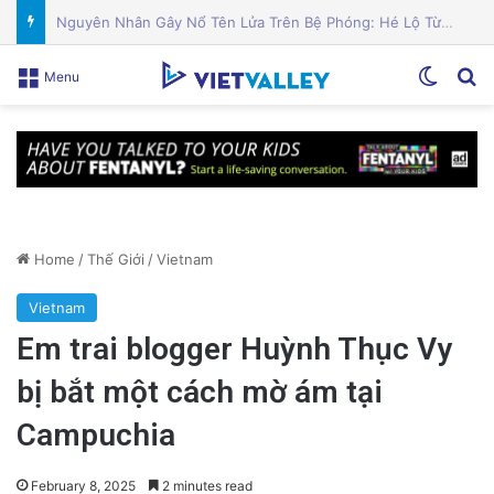
Cách bảo vệ sức khỏe và ngăn ngừa chấn thương khi trượt tuyết và trượt ván
Switch
Se
Menu
Home
/
Thế Giới
/
Vietnam
Vietnam
Em trai blogger Huỳnh Thục Vy
bị bắt một cách mờ ám tại
Campuchia
February 8, 2025
2 minutes read