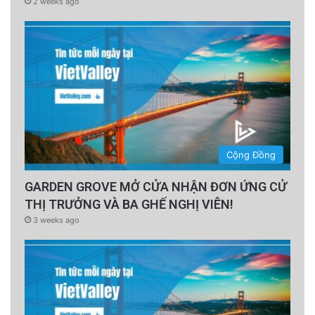
2 weeks ago
Cộng Đồng
GARDEN GROVE MỞ CỬA NHẬN ĐƠN ỨNG CỬ
THỊ TRƯỞNG VÀ BA GHẾ NGHỊ VIÊN!
3 weeks ago