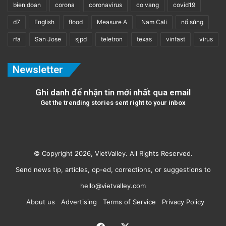
bien doan
corona
coronavirus
co vang
covid19
d7
English
flood
Measure A
Nam Cali
nổ súng
rfa
San Jose
sjpd
teletron
texas
vinfast
virus
Newsletter
Ghi danh để nhận tin mới nhất qua email
Get the trending stories sent right to your inbox
© Copyright 2026, VietValley. All Rights Reserved.
Send news tip, articles, op-ed, corrections, or suggestions to
hello@vietvalley.com
About us
Advertising
Terms of Service
Privacy Policy