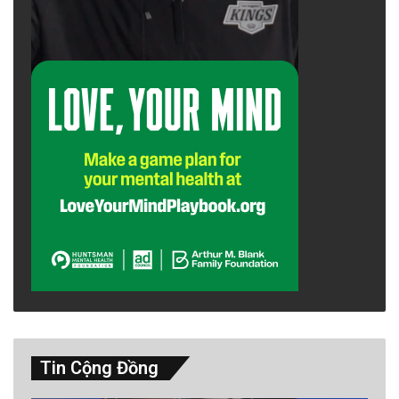
The post
Em trai blogger Huỳnh Thục Vy bị
bắt một cách mờ ám tại Campuchia
appeared
first on
Saigon Nhỏ
.
advertisement
Tin Cộng Đồng